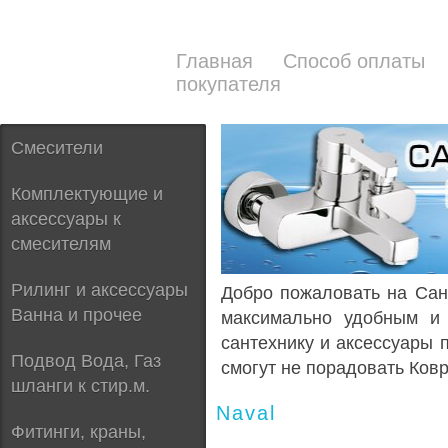
Главная
Способ оплаты
покупателя
Смесители
Комплектующие и
аксессуары к
смесителям
Рилинг и аксессуары
Добро пожаловать на Сант
Ванна и прочее
максимально удобным и 
сантехнику и аксессуары
Подвод Вода, Газ
смогут не порадовать Ковр
шланги к стир.м.
Naval
Фитинги, краны,