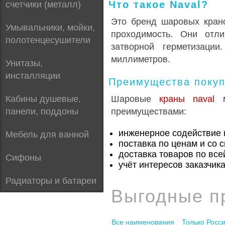
Что такое Naval?
счетчики (металл)
Это бренд шаровых крано
Умывальники, мойки,
проходимость. Они отл
полотенцесушители
затворной герметизаци
миллиметров.
Унитазы,
инсталляции
Преимущества покупк
Кабины душевые,
Шаровые
краны naval
панели, поддоны
преимуществами:
инженерное содействие н
Мебель для ванной
поставка по ценам и со 
доставка товаров по все
Сифоны
учёт интересов заказчика
Радиаторы и батареи
Выгодные п
Все наименования
Только Росс